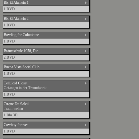
Bis El Alamein 1
1 DVD
Bis El Alamein 2
1 DVD
Bowling for Columbine
1 DVD
Bräuteschule 1958, Die
2 DVD
Buena Vista Social Club
1 DVD
Celluloid Closet
Gefangen in der Traumfabrik
1 DVD
Cirque Du Soleil
Traumwelten
1 Blu 3D
Cowboy forever
1 DVD