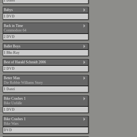
1 Datei
Babys
1 DVD
Back in Time
Commodore 64
2 DVD
Ballet Boys
1 Blu-Ray
Best of Harald Schmidt 2006
2 DVD
Better Man
Die Robbie Williams Story
1 Datei
Bike Crashes 1
Bike Unfälle
1 DVD
Bike Crashes 1
Bike Wars
DVD