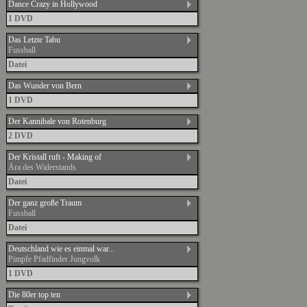
Dance Crazy in Hollywood
1 DVD
Das Letzte Tabu
Fussball
Datei
Das Wunder von Bern
1 DVD
Der Kannibale von Rotenburg
2 DVD
Der Kristall ruft - Making of
Ära des Widerstands
Datei
Der ganz große Traum
Fussball
Datei
Deutschland wie es einmal war...
Pimpfe Pfadfinder Jungvolk
1 DVD
Die 80er top ten