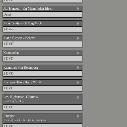
Jim Henson - Ein Mann voller Ideen
Datei
John Candy - Ich Mag Mich
1 Datei
Justin Biebers - Believe
1 DVD
Kameraden
1 DVD
Kannibale von Rotenburg
2 DVD
Körperwelten - Body Worlds
1 DVD
Leni Riefenstahl Olympia
Fest der Völker
1 DVD
Liberace
Zu viel des Guten ist wundervoll
1 DVD