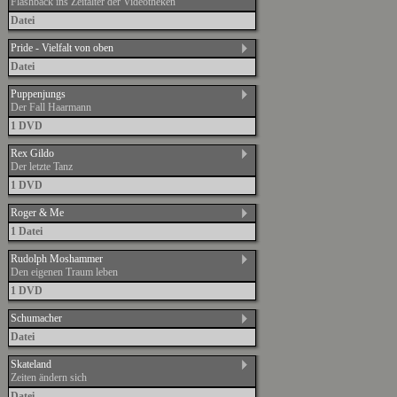
Flashback ins Zeitalter der Videotheken
Datei
Pride - Vielfalt von oben
Datei
Puppenjungs
Der Fall Haarmann
1 DVD
Rex Gildo
Der letzte Tanz
1 DVD
Roger & Me
1 Datei
Rudolph Moshammer
Den eigenen Traum leben
1 DVD
Schumacher
Datei
Skateland
Zeiten ändern sich
Datei