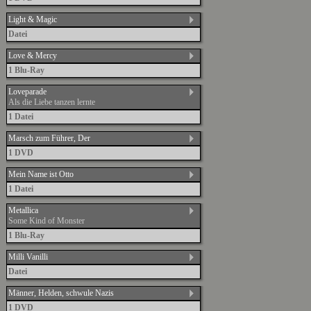
Light & Magic
Datei
Love & Mercy
1 Blu-Ray
Loveparade
Als die Liebe tanzen lernte
1 Datei
Marsch zum Führer, Der
1 DVD
Mein Name ist Otto
1 Datei
Metallica
Some Kind of Monster
1 Blu-Ray
Milli Vanilli
Datei
Männer, Helden, schwule Nazis
1 DVD