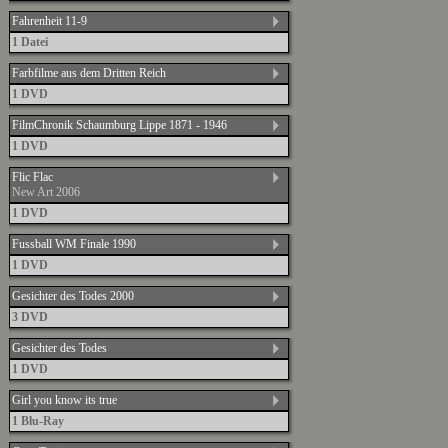
Fahrenheit 11-9
1 Datei
Farbfilme aus dem Dritten Reich
1 DVD
FilmChronik Schaumburg Lippe 1871 - 1946
1 DVD
Flic Flac
New Art 2006
1 DVD
Fussball WM Finale 1990
1 DVD
Gesichter des Todes 2000
3 DVD
Gesichter des Todes
1 DVD
Girl you know its true
1 Blu-Ray