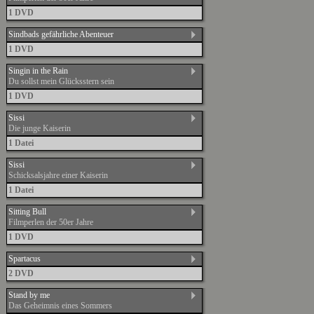
1 DVD
Sindbads gefährliche Abenteuer
1 DVD
Singin in the Rain
Du sollst mein Glücksstern sein
1 DVD
Sissi
Die junge Kaiserin
1 Datei
Sissi
Schicksalsjahre einer Kaiserin
1 Datei
Sitting Bull
Filmperlen der 50er Jahre
1 DVD
Spartacus
2 DVD
Stand by me
Das Geheimnis eines Sommers