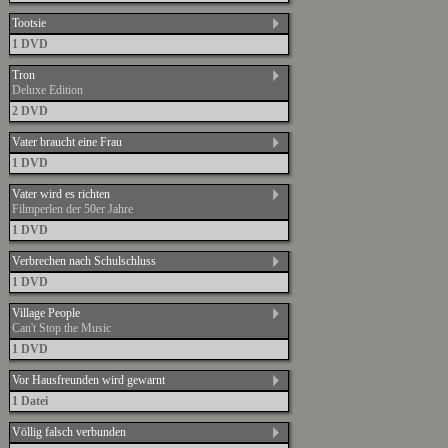
Tootsie
1 DVD
Tron
Deluxe Edition
2 DVD
Vater braucht eine Frau
1 DVD
Vater wird es richten
Filmperlen der 50er Jahre
1 DVD
Verbrechen nach Schulschluss
1 DVD
Village People
Can't Stop the Music
1 DVD
Vor Hausfreunden wird gewarnt
1 Datei
Völlig falsch verbunden