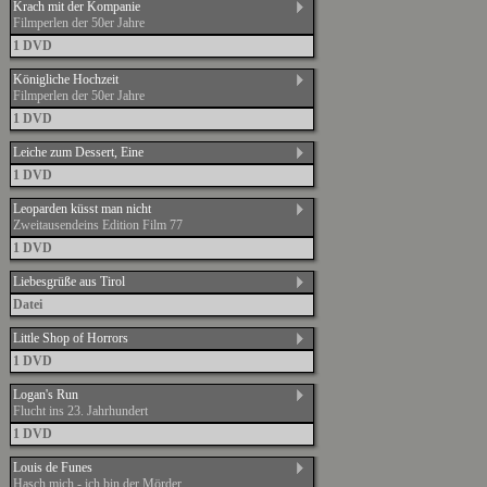
Krach mit der Kompanie
Filmperlen der 50er Jahre
1 DVD
Königliche Hochzeit
Filmperlen der 50er Jahre
1 DVD
Leiche zum Dessert, Eine
1 DVD
Leoparden küsst man nicht
Zweitausendeins Edition Film 77
1 DVD
Liebesgrüße aus Tirol
Datei
Little Shop of Horrors
1 DVD
Logan's Run
Flucht ins 23. Jahrhundert
1 DVD
Louis de Funes
Hasch mich - ich bin der Mörder