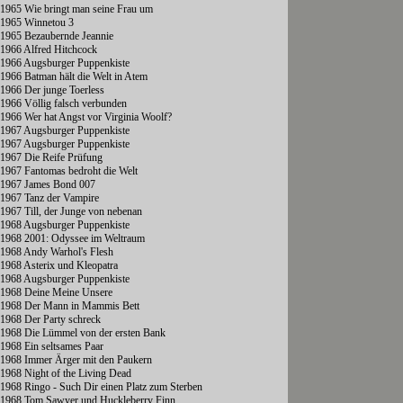
1965 Wie bringt man seine Frau um
1965 Winnetou 3
1965 Bezaubernde Jeannie
1966 Alfred Hitchcock
1966 Augsburger Puppenkiste
1966 Batman hält die Welt in Atem
1966 Der junge Toerless
1966 Völlig falsch verbunden
1966 Wer hat Angst vor Virginia Woolf?
1967 Augsburger Puppenkiste
1967 Augsburger Puppenkiste
1967 Die Reife Prüfung
1967 Fantomas bedroht die Welt
1967 James Bond 007
1967 Tanz der Vampire
1967 Till, der Junge von nebenan
1968 Augsburger Puppenkiste
1968 2001: Odyssee im Weltraum
1968 Andy Warhol's Flesh
1968 Asterix und Kleopatra
1968 Augsburger Puppenkiste
1968 Deine Meine Unsere
1968 Der Mann in Mammis Bett
1968 Der Party schreck
1968 Die Lümmel von der ersten Bank
1968 Ein seltsames Paar
1968 Immer Ärger mit den Paukern
1968 Night of the Living Dead
1968 Ringo - Such Dir einen Platz zum Sterben
1968 Tom Sawyer und Huckleberry Finn