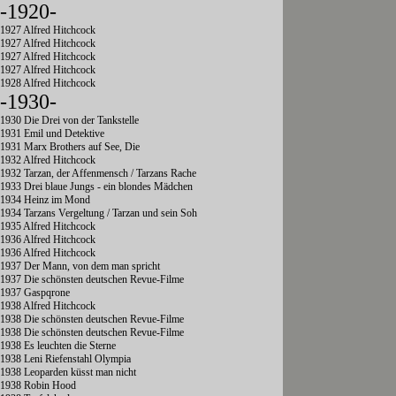
-1920-
1927 Alfred Hitchcock
1927 Alfred Hitchcock
1927 Alfred Hitchcock
1927 Alfred Hitchcock
1928 Alfred Hitchcock
-1930-
1930 Die Drei von der Tankstelle
1931 Emil und Detektive
1931 Marx Brothers auf See, Die
1932 Alfred Hitchcock
1932 Tarzan, der Affenmensch / Tarzans Rache
1933 Drei blaue Jungs - ein blondes Mädchen
1934 Heinz im Mond
1934 Tarzans Vergeltung / Tarzan und sein Soh
1935 Alfred Hitchcock
1936 Alfred Hitchcock
1936 Alfred Hitchcock
1937 Der Mann, von dem man spricht
1937 Die schönsten deutschen Revue-Filme
1937 Gaspqrone
1938 Alfred Hitchcock
1938 Die schönsten deutschen Revue-Filme
1938 Die schönsten deutschen Revue-Filme
1938 Es leuchten die Sterne
1938 Leni Riefenstahl Olympia
1938 Leoparden küsst man nicht
1938 Robin Hood