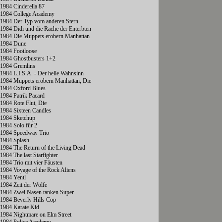
1984 Cinderella 87
1984 College Academy
1984 Der Typ vom anderen Stern
1984 Didi und die Rache der Enterbten
1984 Die Muppets erobern Manhattan
1984 Dune
1984 Footloose
1984 Ghostbusters 1+2
1984 Gremlins
1984 L.I.S.A. - Der helle Wahnsinn
1984 Muppets erobern Manhattan, Die
1984 Oxford Blues
1984 Patrik Pacard
1984 Rote Flut, Die
1984 Sixteen Candles
1984 Sketchup
1984 Solo für 2
1984 Speedway Trio
1984 Splash
1984 The Return of the Living Dead
1984 The last Starfighter
1984 Trio mit vier Fäusten
1984 Voyage of the Rock Aliens
1984 Yentl
1984 Zeit der Wölfe
1984 Zwei Nasen tanken Super
1984 Beverly Hills Cop
1984 Karate Kid
1984 Nightmare on Elm Street