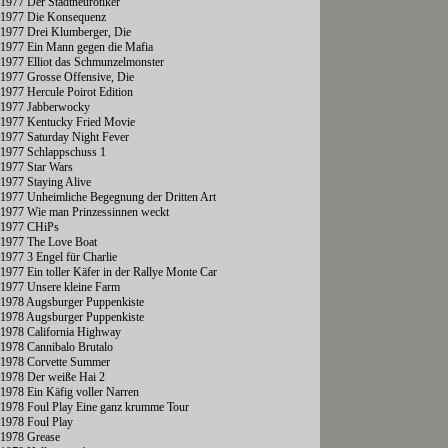
1977 Der Stadtneurotiker
1977 Die Konsequenz
1977 Drei Klumberger, Die
1977 Ein Mann gegen die Mafia
1977 Elliot das Schmunzelmonster
1977 Grosse Offensive, Die
1977 Hercule Poirot Edition
1977 Jabberwocky
1977 Kentucky Fried Movie
1977 Saturday Night Fever
1977 Schlappschuss 1
1977 Star Wars
1977 Staying Alive
1977 Unheimliche Begegnung der Dritten Art
1977 Wie man Prinzessinnen weckt
1977 CHiPs
1977 The Love Boat
1977 3 Engel für Charlie
1977 Ein toller Käfer in der Rallye Monte Car
1977 Unsere kleine Farm
1978 Augsburger Puppenkiste
1978 Augsburger Puppenkiste
1978 California Highway
1978 Cannibalo Brutalo
1978 Corvette Summer
1978 Der weiße Hai 2
1978 Ein Käfig voller Narren
1978 Foul Play Eine ganz krumme Tour
1978 Foul Play
1978 Grease