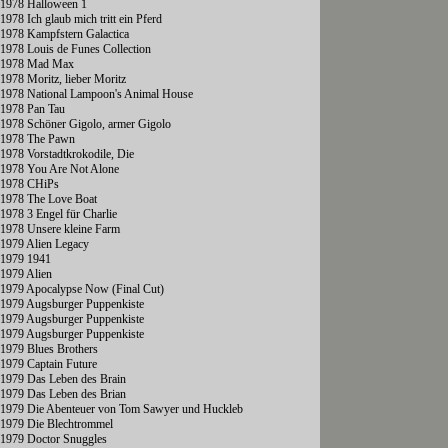
1978 Halloween 1
1978 Ich glaub mich tritt ein Pferd
1978 Kampfstern Galactica
1978 Louis de Funes Collection
1978 Mad Max
1978 Moritz, lieber Moritz
1978 National Lampoon's Animal House
1978 Pan Tau
1978 Schöner Gigolo, armer Gigolo
1978 The Pawn
1978 Vorstadtkrokodile, Die
1978 You Are Not Alone
1978 CHiPs
1978 The Love Boat
1978 3 Engel für Charlie
1978 Unsere kleine Farm
1979 Alien Legacy
1979 1941
1979 Alien
1979 Apocalypse Now (Final Cut)
1979 Augsburger Puppenkiste
1979 Augsburger Puppenkiste
1979 Augsburger Puppenkiste
1979 Blues Brothers
1979 Captain Future
1979 Das Leben des Brain
1979 Das Leben des Brian
1979 Die Abenteuer von Tom Sawyer und Huckleb
1979 Die Blechtrommel
1979 Doctor Snuggles