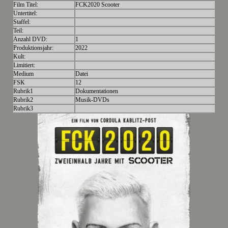
Film Titel:
FCK2020 Scooter
Untertitel:
Staffel:
Teil:
Anzahl DVD:
1
Produktionsjahr:
2022
Kult:
Limitiert:
Medium
Datei
FSK
12
Rubrik1
Dokumentationen
Rubrik2
Musik-DVDs
Rubrik3