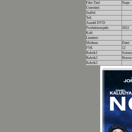
Film Titel:
Nope
Untertitel:
Staffel:
Teil:
Anzahl DVD:
Produktionsjahr:
2022
Kult:
Limitiert:
Medium
Datei
FSK
12
Rubrik1
Science
Rubrik2
Horror
Rubrik3