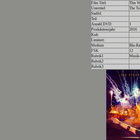
Film Titel:
This 
Untertitel:
The T
Staffel:
Teil:
Anzahl DVD:
1
Produktionsjahr:
2016
Kult:
Limitiert:
Medium
Blu-R
FSK
12
Rubrik1
Musik
Rubrik2
Rubrik3