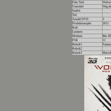
Film Titel:
Wolver
Untertitel:
Weg de
Staffel:
Teil:
Anzahl DVD:
3
Produktionsjahr:
2013
Kult:
Limitiert:
Medium
Blu 3
FSK
12
Rubrik1
Fantas
Rubrik2
Rubrik3
Marvel