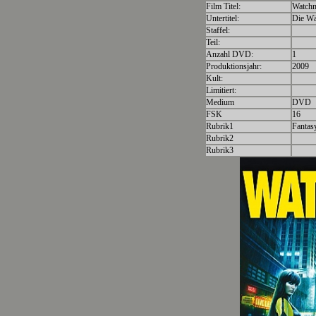
Film Titel:
Watch
Untertitel:
Die Wä
Staffel:
Teil:
Anzahl DVD:
1
Produktionsjahr:
2009
Kult:
Limitiert:
Medium
DVD
FSK
16
Rubrik1
Fantas
Rubrik2
Rubrik3