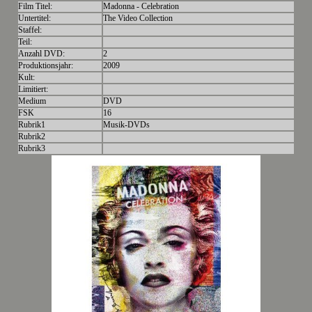
Film Titel:
Madonna - Celebration
Untertitel:
The Video Collection
Staffel:
Teil:
Anzahl DVD:
2
Produktionsjahr:
2009
Kult:
Limitiert:
Medium
DVD
FSK
16
Rubrik1
Musik-DVDs
Rubrik2
Rubrik3