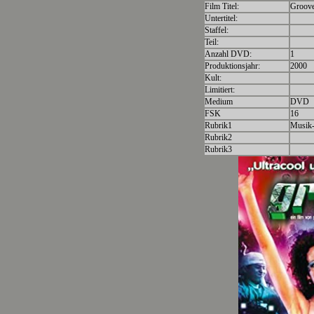
Film Titel:
Groov
Untertitel:
Staffel:
Teil:
Anzahl DVD:
1
Produktionsjahr:
2000
Kult:
Limitiert:
Medium
DVD
FSK
16
Rubrik1
Musik
Rubrik2
Rubrik3