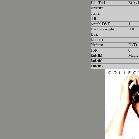
Film Titel:
Ricky 
Untertitel:
Staffel:
Teil:
Anzahl DVD:
1
Produktionsjahr:
2001
Kult:
Limitiert:
Medium
DVD
FSK
0
Rubrik1
Musik
Rubrik2
Rubrik3