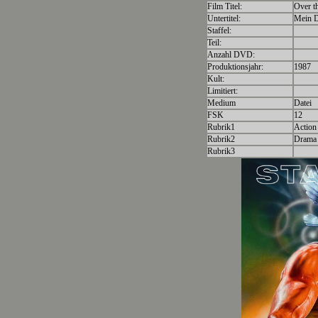
Film Titel:
Over t
Untertitel:
Mein Da
Staffel:
Teil:
Anzahl DVD:
Produktionsjahr:
1987
Kult:
Limitiert:
Medium
Datei
FSK
12
Rubrik1
Action 
Rubrik2
Drama
Rubrik3