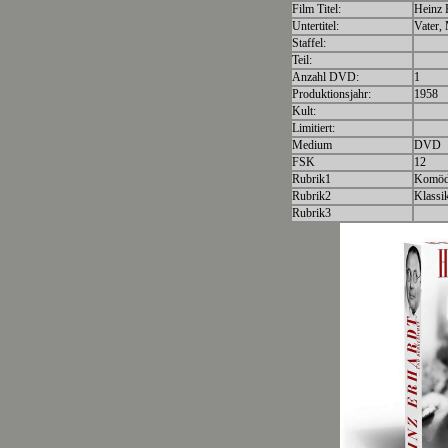
Film Titel:
Heinz 
Untertitel:
Vater,
Staffel:
Teil:
Anzahl DVD:
1
Produktionsjahr:
1958
Kult:
Limitiert:
Medium
DVD
FSK
12
Rubrik1
Komöd
Rubrik2
Klassi
Rubrik3