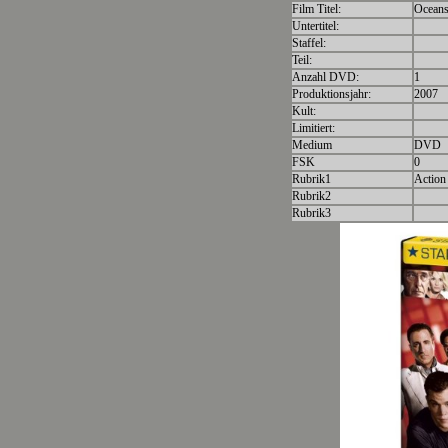
Film Titel:
Oceans
Untertitel:
Staffel:
Teil:
Anzahl DVD:
1
Produktionsjahr:
2007
Kult:
Limitiert:
Medium
DVD
FSK
0
Rubrik1
Action 
Rubrik2
Rubrik3