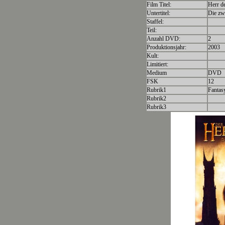
Film Titel:
Herr d
Untertitel:
Die zw
Staffel:
Teil:
Anzahl DVD:
2
Produktionsjahr:
2003
Kult:
Limitiert:
Medium
DVD
FSK
12
Rubrik1
Fantas
Rubrik2
Rubrik3